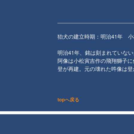
狛犬の建立時期：明治41年 小
明治41年、銘は刻まれていな
阿像は小松寅吉作の飛翔獅子に
登が再建。元の壊れた吽像は登
topへ戻る